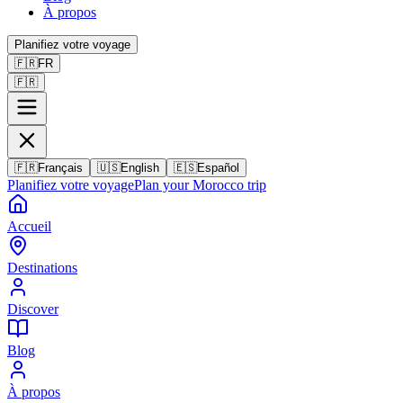
À propos
Planifiez votre voyage
🇫🇷
FR
🇫🇷
🇫🇷
Français
🇺🇸
English
🇪🇸
Español
Planifiez votre voyage
Plan your Morocco trip
Accueil
Destinations
Discover
Blog
À propos