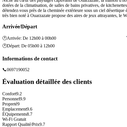
Niché au cœur des paysages captivants de Ouarzazate, la maison d'hôt
dotées de la climatisation, de salles de bains privatives, de kitchenett
détendez-vous près de la cheminée extérieure sous un ciel désertique é
très bien noté à Ouarzazate propose des aires de jeux attrayantes, le 
Arrivée/Départ
🕐
Arrivée
:
De 12h00 à 00h00
🕐
Départ
:
De 05h00 à 12h00
Informations de contact
📞
0697190052
Évaluation détaillée des clients
Confort
9.2
Personnel
9.9
Propreté
9
Emplacement
9.6
ÉQuipements
8.7
Wi-Fi Gratuit
Rapport Qualité/Prix
9.7