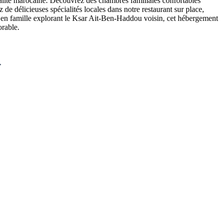
alité marocaine. Découvrez des chambres familiales confortables
 de délicieuses spécialités locales dans notre restaurant sur place,
ges en famille explorant le Ksar Ait-Ben-Haddou voisin, cet hébergement
orable.
.