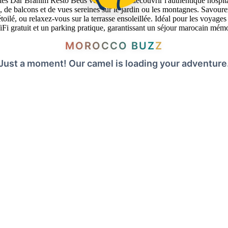
es Dar Brahim Resto Beds vous invite à découvrir l'authentique hospit
es, de balcons et de vues sereines sur le jardin ou les montagnes. Savourez
toilé, ou relaxez-vous sur la terrasse ensoleillée. Idéal pour les voya
WiFi gratuit et un parking pratique, garantissant un séjour marocain mém
MOROCCO BUZZ
Just a moment! Our camel is loading your adventure