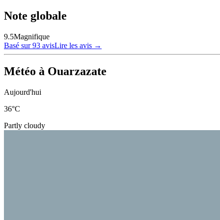
Note globale
9.5
Magnifique
Basé sur 93 avis
Lire les avis
→
Météo à Ouarzazate
Aujourd'hui
36
°C
Partly cloudy