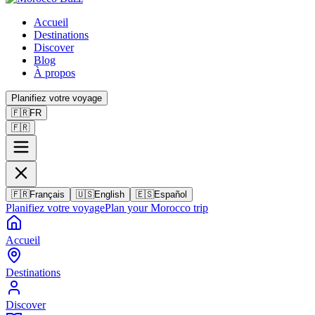
Accueil
Destinations
Discover
Blog
À propos
Planifiez votre voyage
🇫🇷
FR
🇫🇷
🇫🇷
Français
🇺🇸
English
🇪🇸
Español
Planifiez votre voyage
Plan your Morocco trip
Accueil
Destinations
Discover