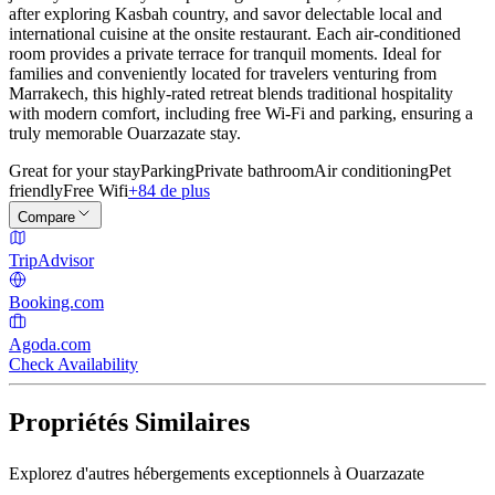
after exploring Kasbah country, and savor delectable local and
international cuisine at the onsite restaurant. Each air-conditioned
room provides a private terrace for tranquil moments. Ideal for
families and conveniently located for travelers venturing from
Marrakech, this highly-rated retreat blends traditional hospitality
with modern comfort, including free Wi-Fi and parking, ensuring a
truly memorable Ouarzazate stay.
Great for your stay
Parking
Private bathroom
Air conditioning
Pet
friendly
Free Wifi
+84 de plus
Compare
TripAdvisor
Booking.com
Agoda.com
Check Availability
Propriétés Similaires
Explorez d'autres hébergements exceptionnels à Ouarzazate