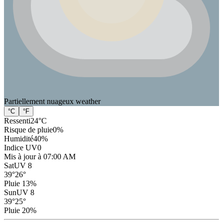
Partiellement nuageux
weather
°C
°F
Ressenti
24
°C
Risque de pluie
0
%
Humidité
40
%
Indice UV
0
Mis à jour à 07:00 AM
Sat
UV 8
39
°
26
°
Pluie 13%
Sun
UV 8
39
°
25
°
Pluie 20%