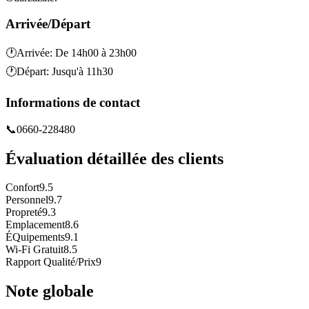
Arrivée/Départ
🕐
Arrivée
:
De 14h00 à 23h00
🕐
Départ
:
Jusqu'à 11h30
Informations de contact
📞
0660-228480
Évaluation détaillée des clients
Confort
9.5
Personnel
9.7
Propreté
9.3
Emplacement
8.6
ÉQuipements
9.1
Wi-Fi Gratuit
8.5
Rapport Qualité/Prix
9
Note globale