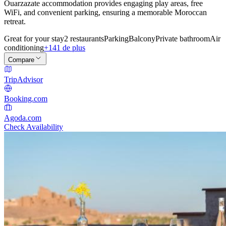
Ouarzazate accommodation provides engaging play areas, free
WiFi, and convenient parking, ensuring a memorable Moroccan
retreat.
Great for your stay
2 restaurants
Parking
Balcony
Private bathroom
Air
conditioning
+141 de plus
Compare
TripAdvisor
Booking.com
Agoda.com
Check Availability