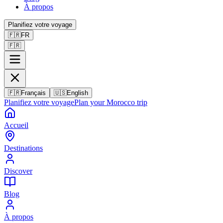
À propos
Planifiez votre voyage
🇫🇷
FR
🇫🇷
🇫🇷
Français
🇺🇸
English
Planifiez votre voyage
Plan your Morocco trip
Accueil
Destinations
Discover
Blog
À propos