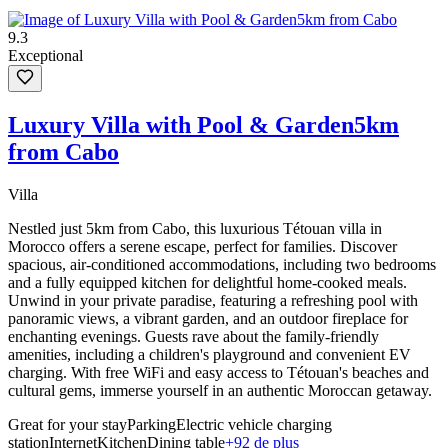
9.3
Exceptional
Luxury Villa with Pool & Garden5km
from Cabo
Villa
Nestled just 5km from Cabo, this luxurious Tétouan villa in
Morocco offers a serene escape, perfect for families. Discover
spacious, air-conditioned accommodations, including two bedrooms
and a fully equipped kitchen for delightful home-cooked meals.
Unwind in your private paradise, featuring a refreshing pool with
panoramic views, a vibrant garden, and an outdoor fireplace for
enchanting evenings. Guests rave about the family-friendly
amenities, including a children's playground and convenient EV
charging. With free WiFi and easy access to Tétouan's beaches and
cultural gems, immerse yourself in an authentic Moroccan getaway.
Great for your stay
Parking
Electric vehicle charging
station
Internet
Kitchen
Dining table
+92 de plus