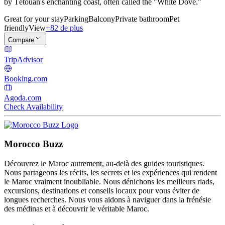
by Tétouan's enchanting coast, often called the "White Dove."
Great for your stay
Parking
Balcony
Private bathroom
Pet
friendly
View
+82 de plus
Compare
TripAdvisor
Booking.com
Agoda.com
Check Availability
Morocco Buzz
Découvrez le Maroc autrement, au-delà des guides touristiques.
Nous partageons les récits, les secrets et les expériences qui rendent
le Maroc vraiment inoubliable. Nous dénichons les meilleurs riads,
excursions, destinations et conseils locaux pour vous éviter de
longues recherches. Nous vous aidons à naviguer dans la frénésie
des médinas et à découvrir le véritable Maroc.