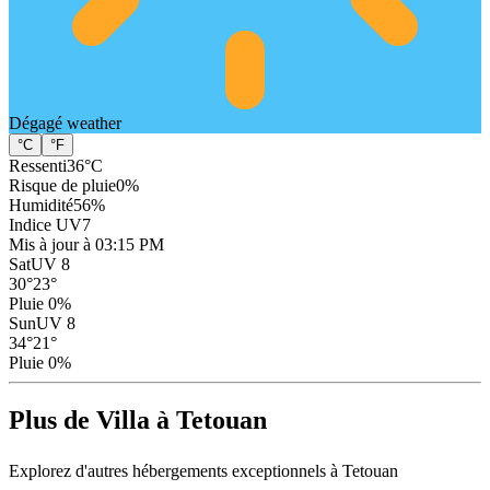
Dégagé
weather
°C
°F
Ressenti
36
°C
Risque de pluie
0
%
Humidité
56
%
Indice UV
7
Mis à jour à 03:15 PM
Sat
UV 8
30
°
23
°
Pluie 0%
Sun
UV 8
34
°
21
°
Pluie 0%
Plus de Villa à Tetouan
Explorez d'autres hébergements exceptionnels à Tetouan