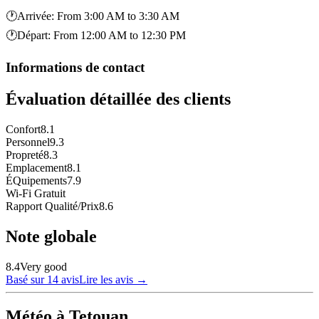
🕐
Arrivée
:
From 3:00 AM to 3:30 AM
🕐
Départ
:
From 12:00 AM to 12:30 PM
Informations de contact
Évaluation détaillée des clients
Confort
8.1
Personnel
9.3
Propreté
8.3
Emplacement
8.1
ÉQuipements
7.9
Wi-Fi Gratuit
Rapport Qualité/Prix
8.6
Note globale
8.4
Very good
Basé sur 14 avis
Lire les avis
→
Météo à Tetouan