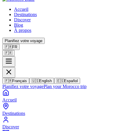
Accueil
Destinations
Discover
Blog
À propos
Planifiez votre voyage
🇫🇷
FR
🇫🇷
🇫🇷
Français
🇺🇸
English
🇪🇸
Español
Planifiez votre voyage
Plan your Morocco trip
Accueil
Destinations
Discover