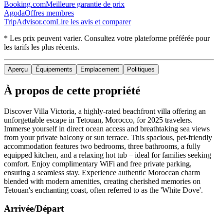
Booking.com
Meilleure garantie de prix
Agoda
Offres membres
TripAdvisor.com
Lire les avis et comparer
* Les prix peuvent varier. Consultez votre plateforme préférée pour
les tarifs les plus récents.
Aperçu
Équipements
Emplacement
Politiques
À propos de cette propriété
Discover Villa Victoria, a highly-rated beachfront villa offering an
unforgettable escape in Tetouan, Morocco, for 2025 travelers.
Immerse yourself in direct ocean access and breathtaking sea views
from your private balcony or sun terrace. This spacious, pet-friendly
accommodation features two bedrooms, three bathrooms, a fully
equipped kitchen, and a relaxing hot tub – ideal for families seeking
comfort. Enjoy complimentary WiFi and free private parking,
ensuring a seamless stay. Experience authentic Moroccan charm
blended with modern amenities, creating cherished memories on
Tetouan's enchanting coast, often referred to as the 'White Dove'.
Arrivée/Départ