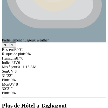
Partiellement nuageux
weather
°C
°F
Ressenti
30
°C
Risque de pluie
0
%
Humidité
87
%
Indice UV
6
Mis à jour à 11:15 AM
Sun
UV 8
31
°
22
°
Pluie 0%
Mon
UV 8
30
°
21
°
Pluie 0%
Plus de Hôtel à Taghazout