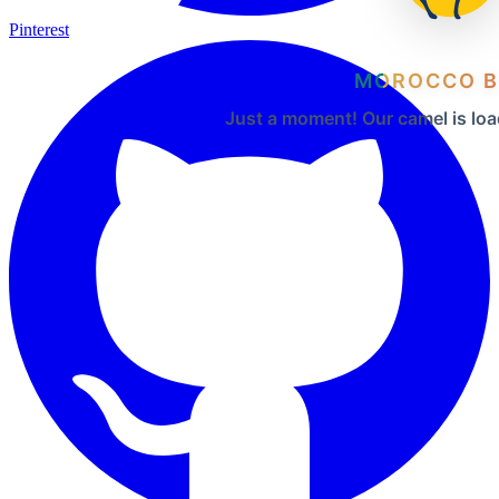
Pinterest
MOROCCO B
Just a moment! Our camel is loa