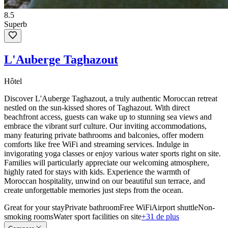
8.5
Superb
L'Auberge Taghazout
Hôtel
Discover L'Auberge Taghazout, a truly authentic Moroccan retreat
nestled on the sun-kissed shores of Taghazout. With direct
beachfront access, guests can wake up to stunning sea views and
embrace the vibrant surf culture. Our inviting accommodations,
many featuring private bathrooms and balconies, offer modern
comforts like free WiFi and streaming services. Indulge in
invigorating yoga classes or enjoy various water sports right on site.
Families will particularly appreciate our welcoming atmosphere,
highly rated for stays with kids. Experience the warmth of
Moroccan hospitality, unwind on our beautiful sun terrace, and
create unforgettable memories just steps from the ocean.
Great for your stay
Private bathroom
Free WiFi
Airport shuttle
Non-
smoking rooms
Water sport facilities on site
+31 de plus