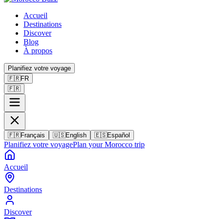
Accueil
Destinations
Discover
Blog
À propos
Planifiez votre voyage
🇫🇷
FR
🇫🇷
🇫🇷
Français
🇺🇸
English
🇪🇸
Español
Planifiez votre voyage
Plan your Morocco trip
Accueil
Destinations
Discover