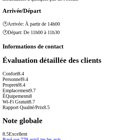
Arrivée/Départ
🕐
Arrivée
:
À partir de 14h00
🕐
Départ
:
De 11h00 à 11h30
Informations de contact
Évaluation détaillée des clients
Confort
8.4
Personnel
9.4
Propreté
8.4
Emplacement
9.7
ÉQuipements
8
Wi-Fi Gratuit
8.7
Rapport Qualité/Prix
8.5
Note globale
8.5
Excellent
Basé sur 779 avis
Lire les avis
→