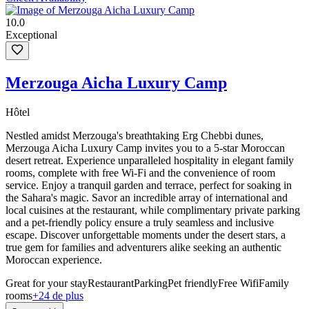
10.0
Exceptional
Merzouga Aicha Luxury Camp
Hôtel
Nestled amidst Merzouga's breathtaking Erg Chebbi dunes,
Merzouga Aicha Luxury Camp invites you to a 5-star Moroccan
desert retreat. Experience unparalleled hospitality in elegant family
rooms, complete with free Wi-Fi and the convenience of room
service. Enjoy a tranquil garden and terrace, perfect for soaking in
the Sahara's magic. Savor an incredible array of international and
local cuisines at the restaurant, while complimentary private parking
and a pet-friendly policy ensure a truly seamless and inclusive
escape. Discover unforgettable moments under the desert stars, a
true gem for families and adventurers alike seeking an authentic
Moroccan experience.
Great for your stay
Restaurant
Parking
Pet friendly
Free Wifi
Family
rooms
+24 de plus