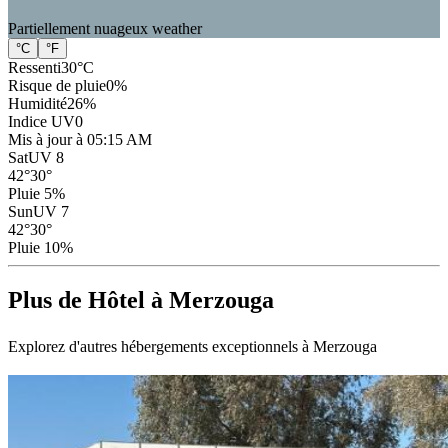
Partiellement nuageux
weather
°C
°F
Ressenti
30
°C
Risque de pluie
0
%
Humidité
26
%
Indice UV
0
Mis à jour à 05:15 AM
Sat
UV 8
42
°
30
°
Pluie 5%
Sun
UV 7
42
°
30
°
Pluie 10%
Plus de Hôtel à Merzouga
Explorez d'autres hébergements exceptionnels à Merzouga