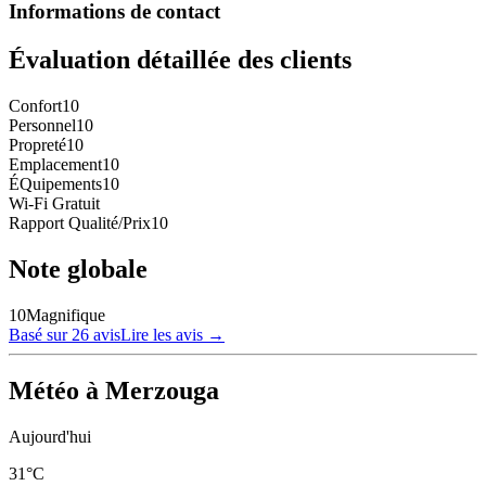
Informations de contact
Évaluation détaillée des clients
Confort
10
Personnel
10
Propreté
10
Emplacement
10
ÉQuipements
10
Wi-Fi Gratuit
Rapport Qualité/Prix
10
Note globale
10
Magnifique
Basé sur 26 avis
Lire les avis
→
Météo à Merzouga
Aujourd'hui
31
°C