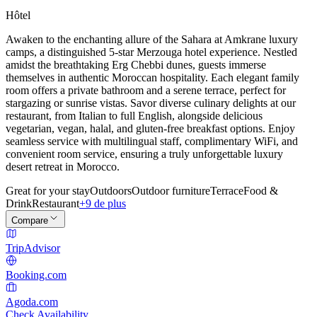
Hôtel
Awaken to the enchanting allure of the Sahara at Amkrane luxury
camps, a distinguished 5-star Merzouga hotel experience. Nestled
amidst the breathtaking Erg Chebbi dunes, guests immerse
themselves in authentic Moroccan hospitality. Each elegant family
room offers a private bathroom and a serene terrace, perfect for
stargazing or sunrise vistas. Savor diverse culinary delights at our
restaurant, from Italian to full English, alongside delicious
vegetarian, vegan, halal, and gluten-free breakfast options. Enjoy
seamless service with multilingual staff, complimentary WiFi, and
convenient room service, ensuring a truly unforgettable luxury
desert retreat in Morocco.
Great for your stay
Outdoors
Outdoor furniture
Terrace
Food &
Drink
Restaurant
+9 de plus
Compare
TripAdvisor
Booking.com
Agoda.com
Check Availability