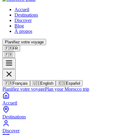
Accueil
Destinations
Discover
Blog
À propos
Planifiez votre voyage
🇫🇷
FR
🇫🇷
🇫🇷
Français
🇺🇸
English
🇪🇸
Español
Planifiez votre voyage
Plan your Morocco trip
Accueil
Destinations
Discover