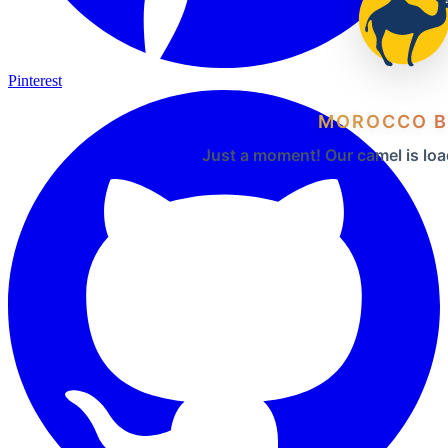
Pinterest
MOROCCO B
Just a moment! Our camel is loa