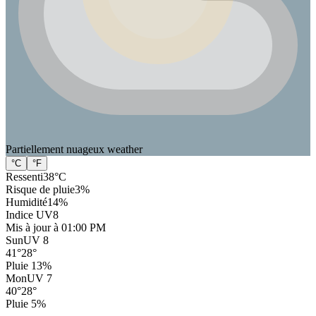
Partiellement nuageux
weather
°C
°F
Ressenti
38
°C
Risque de pluie
3
%
Humidité
14
%
Indice UV
8
Mis à jour à 01:00 PM
Sun
UV 8
41
°
28
°
Pluie 13%
Mon
UV 7
40
°
28
°
Pluie 5%