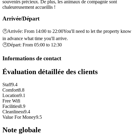
souvenirs précieux. De plus, les animaux de compagnie sont
chaleureusement accueillis !
Arrivée/Départ
🕐
Arrivée
:
From 14:00 to 22:00You'll need to let the property know
in advance what time you'll arrive.
🕐
Départ
:
From 05:00 to 12:30
Informations de contact
Évaluation détaillée des clients
Staff
9.4
Comfort
8.8
Location
9.1
Free Wifi
Facilities
8.9
Cleanliness
9.4
Value For Money
9.5
Note globale