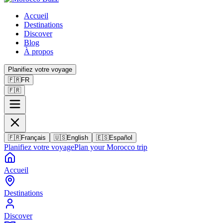
Accueil
Destinations
Discover
Blog
À propos
Planifiez votre voyage
🇫🇷
FR
🇫🇷
🇫🇷
Français
🇺🇸
English
🇪🇸
Español
Planifiez votre voyage
Plan your Morocco trip
Accueil
Destinations
Discover