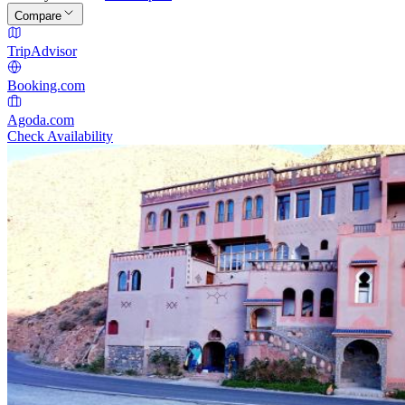
Compare
TripAdvisor
Booking.com
Agoda.com
Check Availability