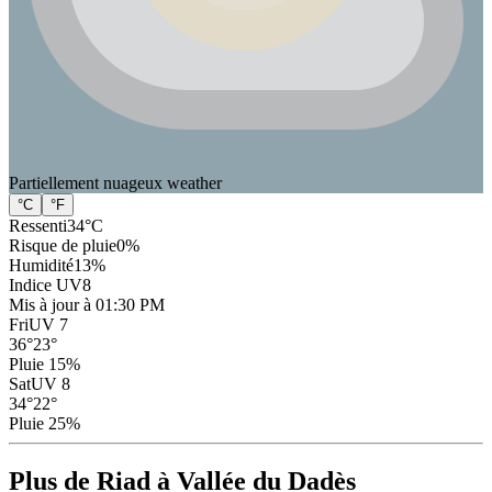
Partiellement nuageux
weather
°C
°F
Ressenti
34
°C
Risque de pluie
0
%
Humidité
13
%
Indice UV
8
Mis à jour à 01:30 PM
Fri
UV 7
36
°
23
°
Pluie 15%
Sat
UV 8
34
°
22
°
Pluie 25%
Plus de Riad à Vallée du Dadès