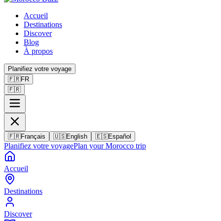
Accueil
Destinations
Discover
Blog
À propos
Planifiez votre voyage
🇫🇷
FR
🇫🇷
🇫🇷
Français
🇺🇸
English
🇪🇸
Español
Planifiez votre voyage
Plan your Morocco trip
Accueil
Destinations
Discover