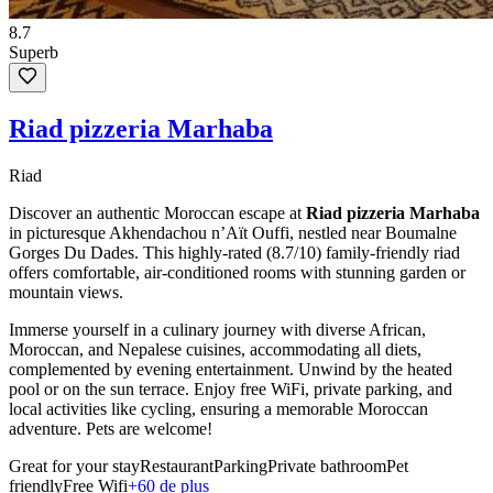
8.7
Superb
Riad pizzeria Marhaba
Riad
Discover an authentic Moroccan escape at
Riad pizzeria Marhaba
in picturesque Akhendachou nʼAït Ouffi, nestled near Boumalne
Gorges Du Dades. This highly-rated (8.7/10) family-friendly riad
offers comfortable, air-conditioned rooms with stunning garden or
mountain views.
Immerse yourself in a culinary journey with diverse African,
Moroccan, and Nepalese cuisines, accommodating all diets,
complemented by evening entertainment. Unwind by the heated
pool or on the sun terrace. Enjoy free WiFi, private parking, and
local activities like cycling, ensuring a memorable Moroccan
adventure. Pets are welcome!
Great for your stay
Restaurant
Parking
Private bathroom
Pet
friendly
Free Wifi
+60 de plus