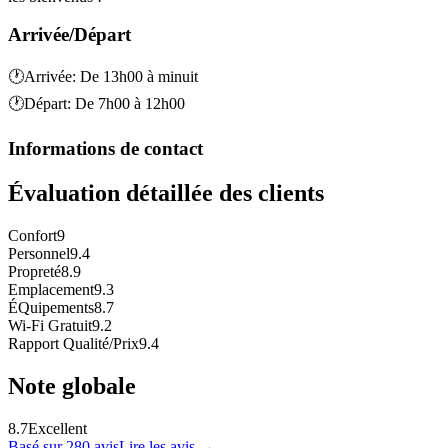
Arrivée/Départ
🕐
Arrivée
:
De 13h00 à minuit
🕐
Départ
:
De 7h00 à 12h00
Informations de contact
Évaluation détaillée des clients
Confort
9
Personnel
9.4
Propreté
8.9
Emplacement
9.3
ÉQuipements
8.7
Wi-Fi Gratuit
9.2
Rapport Qualité/Prix
9.4
Note globale
8.7
Excellent
Basé sur 280 avis
Lire les avis
→