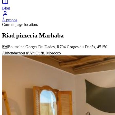
Blog
À propos
Current page location:
Riad pizzeria Marhaba
🗺️
Boumalne Gorges Du Dades, R704 Gorges du Dadès, 45150
Akhendachou nʼAït Ouffi, Morocco