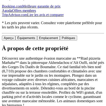
Booking.com
Meilleure garantie de prix
Agoda
Offres membres
TripAdvisor.com
Lire les avis et comparer
* Les prix peuvent varier. Consultez votre plateforme préférée pour
les tarifs les plus récents.
Aperçu
Équipements
Emplacement
Politiques
À propos de cette propriété
Découvrez une authentique évasion marocaine au **Riad pizzeria
Marhaba** dans la pittoresque Akhendachou nʼAït Ouffi, niché près
des Gorges Du Dadès de Boumalne. Ce riad familial très bien noté
(8,7/10) propose des chambres confortables et climatisées avec une
vue imprenable sur le jardin ou les montagnes. Plongez dans un
voyage culinaire avec diverses cuisines africaines, marocaines et
népalaises, adaptées à tous les régimes, complétées par des
divertissements en soirée. Détendez-vous au bord de la piscine
chauffée ou sur la terrasse ensoleillée. Profitez du WiFi gratuit, d'un
parking privé et d'activités locales comme le cyclisme, garantissant
une aventure marocaine mémorable. Les animaux domestiques sont
les bienvenus !