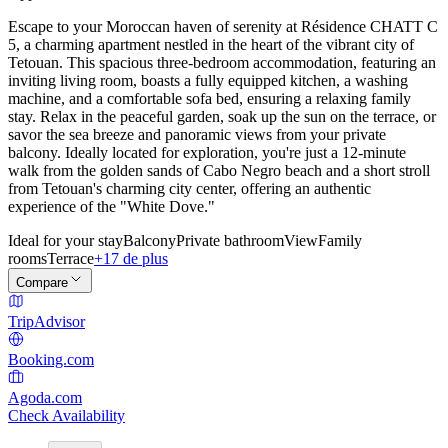
Escape to your Moroccan haven of serenity at Résidence CHATT C
5, a charming apartment nestled in the heart of the vibrant city of
Tetouan. This spacious three-bedroom accommodation, featuring an
inviting living room, boasts a fully equipped kitchen, a washing
machine, and a comfortable sofa bed, ensuring a relaxing family
stay. Relax in the peaceful garden, soak up the sun on the terrace, or
savor the sea breeze and panoramic views from your private
balcony. Ideally located for exploration, you're just a 12-minute
walk from the golden sands of Cabo Negro beach and a short stroll
from Tetouan's charming city center, offering an authentic
experience of the "White Dove."
Ideal for your stay
Balcony
Private bathroom
View
Family
rooms
Terrace
+17 de plus
Compare
TripAdvisor
Booking.com
Agoda.com
Check Availability