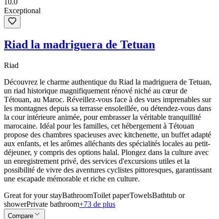
10.0
Exceptional
Riad la madriguera de Tetuan
Riad
Découvrez le charme authentique du Riad la madriguera de Tetuan,
un riad historique magnifiquement rénové niché au cœur de
Tétouan, au Maroc. Réveillez-vous face à des vues imprenables sur
les montagnes depuis sa terrasse ensoleillée, ou détendez-vous dans
la cour intérieure animée, pour embrasser la véritable tranquillité
marocaine. Idéal pour les familles, cet hébergement à Tétouan
propose des chambres spacieuses avec kitchenette, un buffet adapté
aux enfants, et les arômes alléchants des spécialités locales au petit-
déjeuner, y compris des options halal. Plongez dans la culture avec
un enregistrement privé, des services d'excursions utiles et la
possibilité de vivre des aventures cyclistes pittoresques, garantissant
une escapade mémorable et riche en culture.
Great for your stay
Bathroom
Toilet paper
Towels
Bathtub or
shower
Private bathroom
+73 de plus
Compare