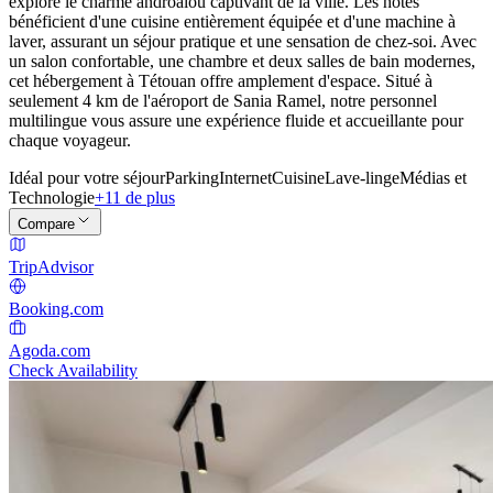
exploré le charme androalou captivant de la ville. Les hôtes
bénéficient d'une cuisine entièrement équipée et d'une machine à
laver, assurant un séjour pratique et une sensation de chez-soi. Avec
un salon confortable, une chambre et deux salles de bain modernes,
cet hébergement à Tétouan offre amplement d'espace. Situé à
seulement 4 km de l'aéroport de Sania Ramel, notre personnel
multilingue vous assure une expérience fluide et accueillante pour
chaque voyageur.
Idéal pour votre séjour
Parking
Internet
Cuisine
Lave-linge
Médias et
Technologie
+11 de plus
Compare
TripAdvisor
Booking.com
Agoda.com
Check Availability