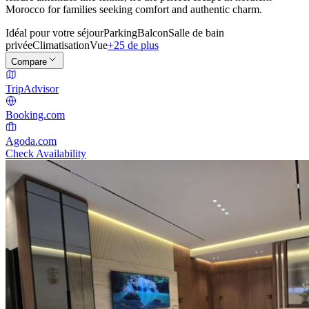
Morocco for families seeking comfort and authentic charm.
Idéal pour votre séjour
Parking
Balcon
Salle de bain
privée
Climatisation
Vue
+25 de plus
Compare
TripAdvisor
Booking.com
Agoda.com
Check Availability