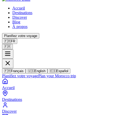
Accueil
Destinations
Discover
Blog
À propos
Planifiez votre voyage
🇫🇷
FR
🇫🇷
🇫🇷
Français
🇺🇸
English
🇪🇸
Español
Planifiez votre voyage
Plan your Morocco trip
Accueil
Destinations
Discover