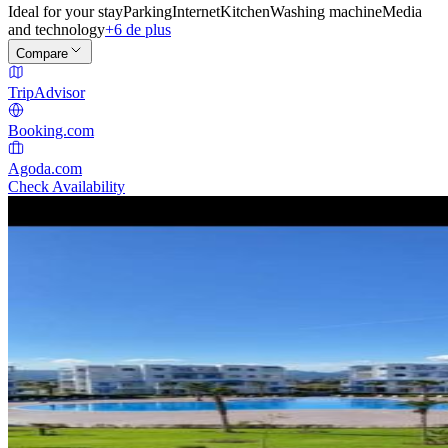
Ideal for your stay
Parking
Internet
Kitchen
Washing machine
Media
and technology
+6 de plus
Compare
TripAdvisor
Booking.com
Agoda.com
Check Availability