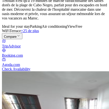
Tétouan n'est qu'à 19 minutes de marche rafraîchissante des sables
dorés de la plage de Cabo Negro, parfait pour des escapades en bord
de mer. Découvrez la chaleur de l'hospitalité marocaine dans une
oasis moderne et privée, vous assurant un séjour mémorable lors de
vos vacances au Maroc.
Ideal for your stay
Parking
Air conditioning
View
Free
WiFi
Terrace
+25 de plus
Compare
TripAdvisor
Booking.com
Agoda.com
Check Availability