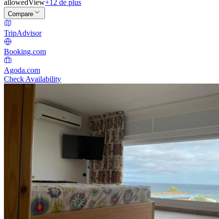
allowed
View
+12 de plus
Compare
TripAdvisor
Booking.com
Agoda.com
Check Availability