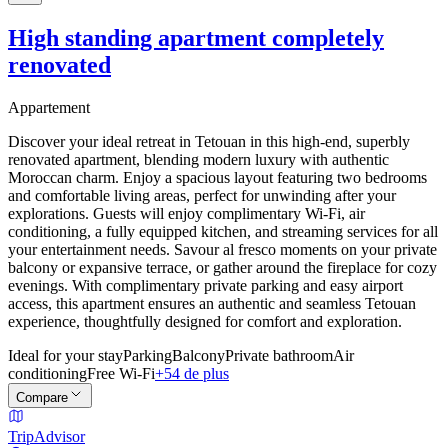
High standing apartment completely
renovated
Appartement
Discover your ideal retreat in Tetouan in this high-end, superbly
renovated apartment, blending modern luxury with authentic
Moroccan charm. Enjoy a spacious layout featuring two bedrooms
and comfortable living areas, perfect for unwinding after your
explorations. Guests will enjoy complimentary Wi-Fi, air
conditioning, a fully equipped kitchen, and streaming services for all
your entertainment needs. Savour al fresco moments on your private
balcony or expansive terrace, or gather around the fireplace for cozy
evenings. With complimentary private parking and easy airport
access, this apartment ensures an authentic and seamless Tetouan
experience, thoughtfully designed for comfort and exploration.
Ideal for your stay
Parking
Balcony
Private bathroom
Air
conditioning
Free Wi-Fi
+54 de plus
Compare
TripAdvisor