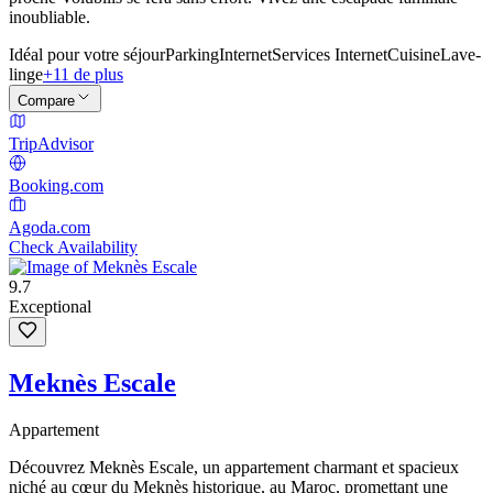
inoubliable.
Idéal pour votre séjour
Parking
Internet
Services Internet
Cuisine
Lave-
linge
+11 de plus
Compare
TripAdvisor
Booking.com
Agoda.com
Check Availability
9.7
Exceptional
Meknès Escale
Appartement
Découvrez Meknès Escale, un appartement charmant et spacieux
niché au cœur du Meknès historique, au Maroc, promettant une