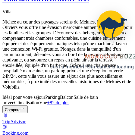
Villa
Nichée au cœur des paysages sereins de Meknès, la Villa des
Oliviers vous offre une évasion marocaine authentique, parfaite pour
les familles et les groupes. Découvrez des hébergements spacieux
comprenant trois chambres confortables, une cuisine entièrement
équipée et des équipements pratiques tels qu'une machine à laver et
une connexion Wi-Fi gratuite. Plongez dans la tranquillité d'un
jardin luxuriant, détendez-vous au bord de la piscine offrant une vue
MOROCCO BUZ
captivante, ou savourez un repas en plein air sur la terrasse
ensoleillée, équipée d'un barbecue. Grâce à une chaleureuse
Just a moment! Our camel is loading
hospitalité marocaine, un parking privé et une réception ouverte
24h/24, cette villa vous assure un séjour des plus accueillants et
mémorables, à proximité des merveilles historiques de Meknès et de
Volubilis.
Idéal pour votre séjour
Parking
Balcon
Salle de bain
privée
Climatisation
Vue
+82 de plus
Compare
TripAdvisor
Booking.com