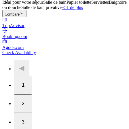
Idéal pour votre séjour
Salle de bain
Papier toilette
Serviettes
Baignoire
ou douche
Salle de bain privative
+51 de plus
Compare
TripAdvisor
Booking.com
Agoda.com
Check Availability
◀
1
2
3