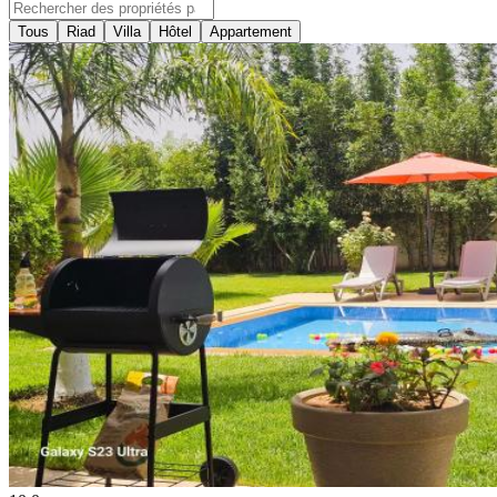
Tous
Riad
Villa
Hôtel
Appartement