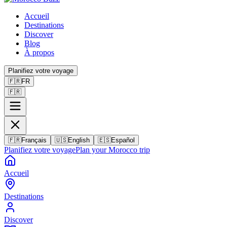
Accueil
Destinations
Discover
Blog
À propos
Planifiez votre voyage
🇫🇷
FR
🇫🇷
🇫🇷
Français
🇺🇸
English
🇪🇸
Español
Planifiez votre voyage
Plan your Morocco trip
Accueil
Destinations
Discover