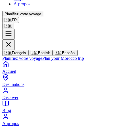
À propos
Planifiez votre voyage
🇫🇷
FR
🇫🇷
🇫🇷
Français
🇺🇸
English
🇪🇸
Español
Planifiez votre voyage
Plan your Morocco trip
Accueil
Destinations
Discover
Blog
À propos