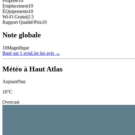
Propreté
10
Emplacement
10
ÉQuipements
10
Wi-Fi Gratuit
2.5
Rapport Qualité/Prix
10
Note globale
10
Magnifique
Basé sur 1 avis
Lire les avis
→
Météo à Haut Atlas
Aujourd'hui
10
°C
Overcast