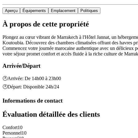
Aperçu
Équipements
Emplacement
Politiques
À propos de cette propriété
Plongez au cœur vibrant de Marrakech à l'Hôtel Jannat, un hébergeme
Koutoubia. Découvrez des chambres climatisées offrant des havres priv
Commencez votre journée marocaine authentique avec un délicieux petit
votre séjour promet confort et accès fluide à la riche culture de Marra
Arrivée/Départ
🕐
Arrivée
:
De 14h00 à 23h00
🕐
Départ
:
Disponible 24h/24
Informations de contact
Évaluation détaillée des clients
Confort
10
Personnel
10