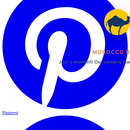
MOROCCO B
Just a moment! Our camel is loa
Pinterest