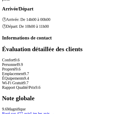
Arrivée/Départ
🕐
Arrivée
:
De 14h00 à 00h00
🕐
Départ
:
De 10h00 à 11h00
Informations de contact
Évaluation détaillée des clients
Confort
9.6
Personnel
9.9
Propreté
9.6
Emplacement
9.7
ÉQuipements
9.4
Wi-Fi Gratuit
9.7
Rapport Qualité/Prix
9.6
Note globale
9.6
Magnifique
Basé sur 477 avis
Lire les avis
→