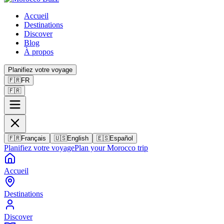
Accueil
Destinations
Discover
Blog
À propos
Planifiez votre voyage
🇫🇷
FR
🇫🇷
🇫🇷
Français
🇺🇸
English
🇪🇸
Español
Planifiez votre voyage
Plan your Morocco trip
Accueil
Destinations
Discover