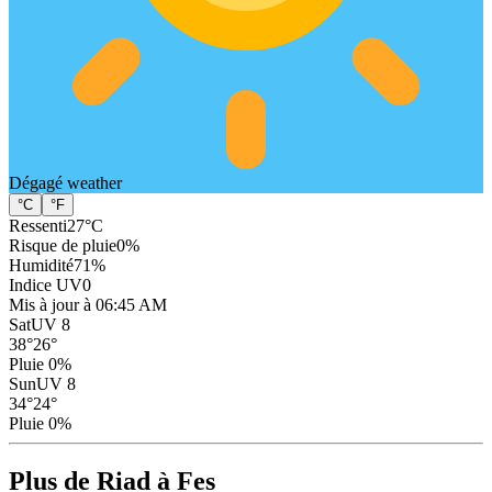
Dégagé
weather
°C
°F
Ressenti
27
°C
Risque de pluie
0
%
Humidité
71
%
Indice UV
0
Mis à jour à 06:45 AM
Sat
UV 8
38
°
26
°
Pluie 0%
Sun
UV 8
34
°
24
°
Pluie 0%
Plus de Riad à Fes