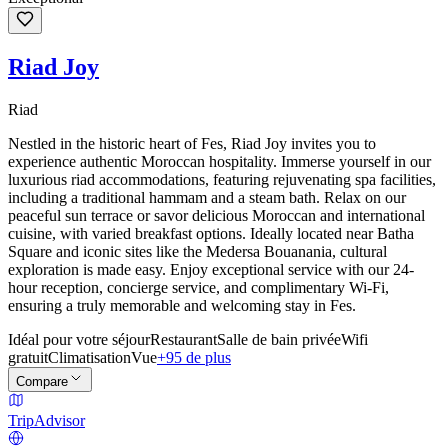
Riad Joy
Riad
Nestled in the historic heart of Fes, Riad Joy invites you to
experience authentic Moroccan hospitality. Immerse yourself in our
luxurious riad accommodations, featuring rejuvenating spa facilities,
including a traditional hammam and a steam bath. Relax on our
peaceful sun terrace or savor delicious Moroccan and international
cuisine, with varied breakfast options. Ideally located near Batha
Square and iconic sites like the Medersa Bouanania, cultural
exploration is made easy. Enjoy exceptional service with our 24-
hour reception, concierge service, and complimentary Wi-Fi,
ensuring a truly memorable and welcoming stay in Fes.
Idéal pour votre séjour
Restaurant
Salle de bain privée
Wifi
gratuit
Climatisation
Vue
+95 de plus
Compare
TripAdvisor