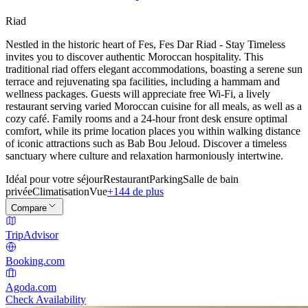
Riad
Nestled in the historic heart of Fes, Fes Dar Riad - Stay Timeless
invites you to discover authentic Moroccan hospitality. This
traditional riad offers elegant accommodations, boasting a serene sun
terrace and rejuvenating spa facilities, including a hammam and
wellness packages. Guests will appreciate free Wi-Fi, a lively
restaurant serving varied Moroccan cuisine for all meals, as well as a
cozy café. Family rooms and a 24-hour front desk ensure optimal
comfort, while its prime location places you within walking distance
of iconic attractions such as Bab Bou Jeloud. Discover a timeless
sanctuary where culture and relaxation harmoniously intertwine.
Idéal pour votre séjour
Restaurant
Parking
Salle de bain
privée
Climatisation
Vue
+144 de plus
Compare
TripAdvisor
Booking.com
Agoda.com
Check Availability