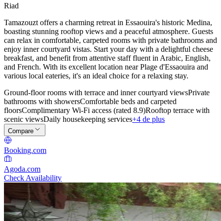
Riad
Tamazouzt offers a charming retreat in Essaouira's historic Medina,
boasting stunning rooftop views and a peaceful atmosphere. Guests
can relax in comfortable, carpeted rooms with private bathrooms and
enjoy inner courtyard vistas. Start your day with a delightful cheese
breakfast, and benefit from attentive staff fluent in Arabic, English,
and French. With its excellent location near Plage d'Essaouira and
various local eateries, it's an ideal choice for a relaxing stay.
Ground-floor rooms with terrace and inner courtyard views
Private
bathrooms with showers
Comfortable beds and carpeted
floors
Complimentary Wi-Fi access (rated 8.9)
Rooftop terrace with
scenic views
Daily housekeeping services
+4 de plus
Compare
Booking.com
Agoda.com
Check Availability