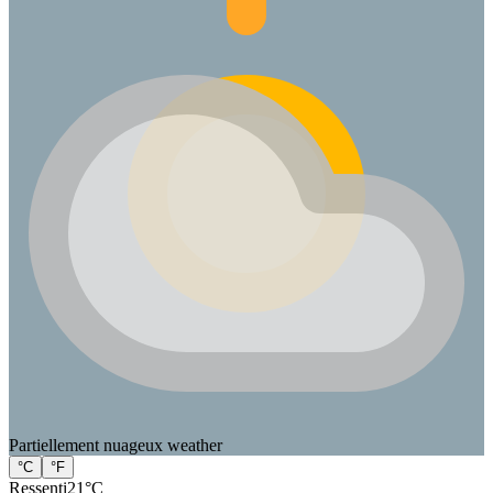
Partiellement nuageux
weather
°C
°F
Ressenti
21
°C