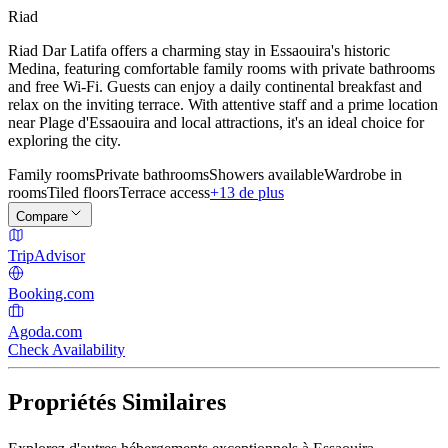
Riad
Riad Dar Latifa offers a charming stay in Essaouira's historic
Medina, featuring comfortable family rooms with private bathrooms
and free Wi-Fi. Guests can enjoy a daily continental breakfast and
relax on the inviting terrace. With attentive staff and a prime location
near Plage d'Essaouira and local attractions, it's an ideal choice for
exploring the city.
Family rooms
Private bathrooms
Showers available
Wardrobe in
rooms
Tiled floors
Terrace access
+13 de plus
Compare
TripAdvisor
Booking.com
Agoda.com
Check Availability
Propriétés Similaires