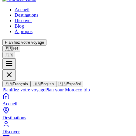
Accueil
Destinations
Discover
Blog
À propos
Planifiez votre voyage
🇫🇷
FR
🇫🇷
🇫🇷
Français
🇺🇸
English
🇪🇸
Español
Planifiez votre voyage
Plan your Morocco trip
Accueil
Destinations
Discover