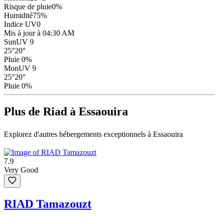
Risque de pluie
0
%
Humidité
75
%
Indice UV
0
Mis à jour à 04:30 AM
Sun
UV 9
25
°
20
°
Pluie 0%
Mon
UV 9
25
°
20
°
Pluie 0%
Plus de Riad à Essaouira
Explorez d'autres hébergements exceptionnels à Essaouira
7.9
Very Good
RIAD Tamazouzt