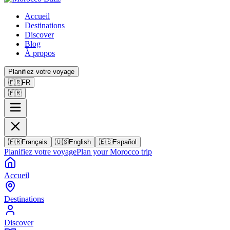
Accueil
Destinations
Discover
Blog
À propos
Planifiez votre voyage
🇫🇷
FR
🇫🇷
🇫🇷
Français
🇺🇸
English
🇪🇸
Español
Planifiez votre voyage
Plan your Morocco trip
Accueil
Destinations
Discover