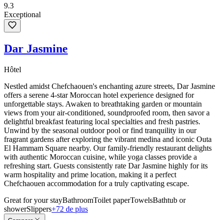
9.3
Exceptional
Dar Jasmine
Hôtel
Nestled amidst Chefchaouen's enchanting azure streets, Dar Jasmine
offers a serene 4-star Moroccan hotel experience designed for
unforgettable stays. Awaken to breathtaking garden or mountain
views from your air-conditioned, soundproofed room, then savor a
delightful breakfast featuring local specialties and fresh pastries.
Unwind by the seasonal outdoor pool or find tranquility in our
fragrant gardens after exploring the vibrant medina and iconic Outa
El Hammam Square nearby. Our family-friendly restaurant delights
with authentic Moroccan cuisine, while yoga classes provide a
refreshing start. Guests consistently rate Dar Jasmine highly for its
warm hospitality and prime location, making it a perfect
Chefchaouen accommodation for a truly captivating escape.
Great for your stay
Bathroom
Toilet paper
Towels
Bathtub or
shower
Slippers
+72 de plus