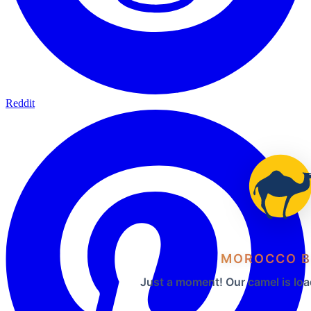
Reddit
MOROCCO B
Just a moment! Our camel is loa