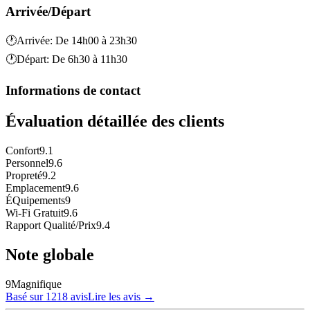
Arrivée/Départ
🕐
Arrivée
:
De 14h00 à 23h30
🕐
Départ
:
De 6h30 à 11h30
Informations de contact
Évaluation détaillée des clients
Confort
9.1
Personnel
9.6
Propreté
9.2
Emplacement
9.6
ÉQuipements
9
Wi-Fi Gratuit
9.6
Rapport Qualité/Prix
9.4
Note globale
9
Magnifique
Basé sur 1218 avis
Lire les avis
→