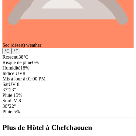
Sec (désert)
weather
°C
°F
Ressenti
38
°C
Risque de pluie
0
%
Humidité
18
%
Indice UV
8
Mis à jour à 01:00 PM
Sat
UV 8
37
°
23
°
Pluie 15%
Sun
UV 8
36
°
22
°
Pluie 5%
Plus de Hôtel à Chefchaouen