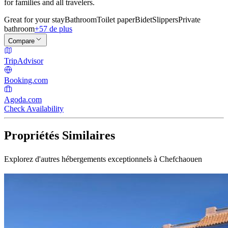
for families and all travelers.
Great for your stay
Bathroom
Toilet paper
Bidet
Slippers
Private
bathroom
+57 de plus
Compare
TripAdvisor
Booking.com
Agoda.com
Check Availability
Propriétés Similaires
Explorez d'autres hébergements exceptionnels à Chefchaouen