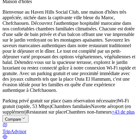
Maison d'hôtes
Bienvenue au Haven Hills Social Club, une maison d'hôtes très
appréciée, nichée dans la captivante ville bleue du Maroc,
Chefchaouen. Découvrez l'authentique hospitalité marocaine dans
nos confortables chambres familiales climatisées. Chacune est dotée
d'une salle de bain privée et d'un balcon offrant une vue imprenable
sur le jardin verdoyant ou les montagnes apaisantes. Savourez les
saveurs marocaines authentiques dans notre restaurant traditionnel
pour le déjeuner et le dîner. Le tout est complété par un petit-
déjeuner varié proposant des options végétariennes, végétaliennes et
halal. Détendez-vous sur la spacieuse terrasse, explorez le jardin
luxuriant ou restez connecté grâce à notre connexion Wi-Fi rapide et
gratuite. Avec un parking gratuit et une proximité immédiate avec
des joyaux culturels tels que la place Outa El Hammam, c'est une
évasion idéale pour les familles en quête d'une expérience
authentique à Chefchaouen.
Parking privé gratuit sur place (sans réservation nécessaire)
Wi-Fi
gratuit (rapide, 53 Mbps)
Chambres familiales
Navette aéroport (en
supplément)
Restaurant sur place
Chambres non-fumeurs
+43 de plus
Compare
TripAdvisor